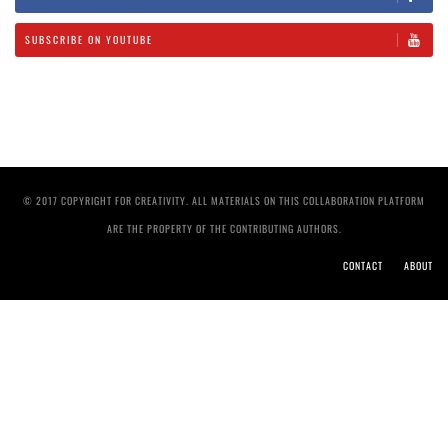
SUBSCRIBE ON YOUTUBE
© 2017 COPYRIGHT FOR CREATIVITY. ALL MATERIALS ON THIS COLLABORATION PLATFORM
ARE THE PROPERTY OF THE CONTRIBUTING AUTHORS.
CONTACT
ABOUT