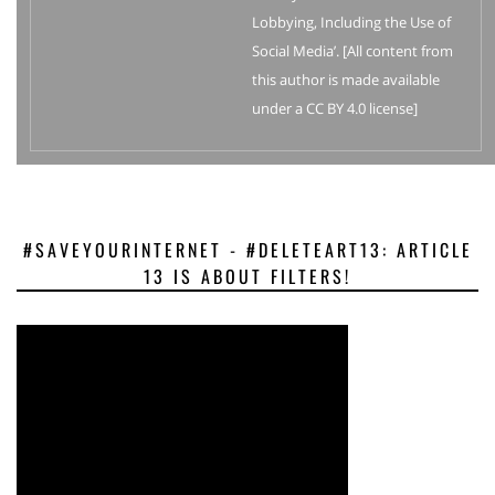
Lobbying, Including the Use of
Social Media’. [All content from
this author is made available
under a CC BY 4.0 license]
#SAVEYOURINTERNET - #DELETEART13: ARTICLE
13 IS ABOUT FILTERS!