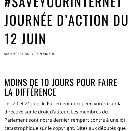
#SAVEYOURINTERNET
ago by
Herman Rucic
(English) Article 13 must go: No desperate last-minute witchcraft can
JOURNÉE D’ACTION DU
turn it into magic pixie dust
5 years ago by
Glyn Moody
12 JUIN
CAROLINE DE COCK
5 YEARS AGO
MOINS DE 10 JOURS POUR FAIRE
LA DIFFÉRENCE
Les 20 et 21 juin, le Parlement européen votera sur la
directive sur le droit d’auteur. Les membres du
Parlement sont notre dernier rempart contre à une loi
catastrophique sur le copyright. Dites aux députés que