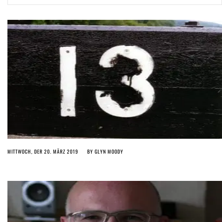
(English) Article 13 must go: No desperate last-minute witchcraft can
turn it into magic pixie dust
5 years ago by
Glyn Moody
(English) Interview with Bernd Porr
5 years ago by
Glyn Moody
MITTWOCH, DER 20. MÄRZ 2019
BY
GLYN MOODY