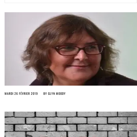
ago by
Herman Rucic
(English) Article 13 must go: No desperate last-minute witchcraft can
turn it into magic pixie dust
5 years ago by
Glyn Moody
MARDI 26 FÉVRIER 2019
BY
GLYN MOODY